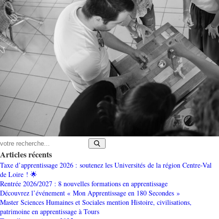
Articles récents
Taxe d’apprentissage 2026 : soutenez les Universités de la région Centre-Val
de Loire ! 🌟
Rentrée 2026/2027 : 8 nouvelles formations en apprentissage
Découvrez l’événement « Mon Apprentissage en 180 Secondes »
Master Sciences Humaines et Sociales mention Histoire, civilisations,
patrimoine en apprentissage à Tours