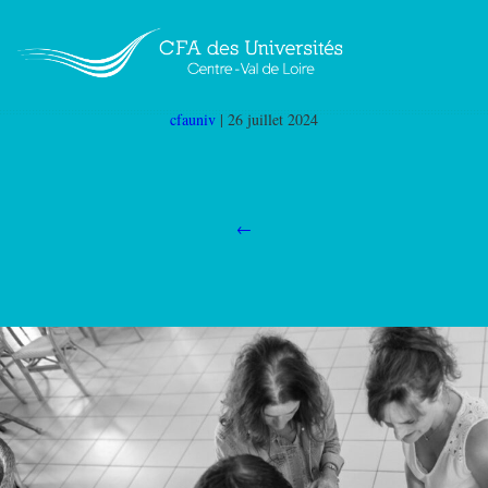
Sans Titre4
|
←
Rejoignez l’équipe du CFA des
Universités
cfauniv
|
26 juillet 2024
←