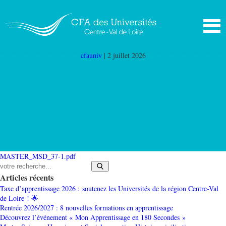
MASTER MSD 37
|
←
Master Marketing
stratégique et digital (Master MSD 37)
cfauniv
|
2 juillet 2026
MASTER_MSD_37-1.pdf
Articles récents
Taxe d’apprentissage 2026 : soutenez les Universités de la région Centre-Val
de Loire ! 🌟
Rentrée 2026/2027 : 8 nouvelles formations en apprentissage
Découvrez l’événement « Mon Apprentissage en 180 Secondes »