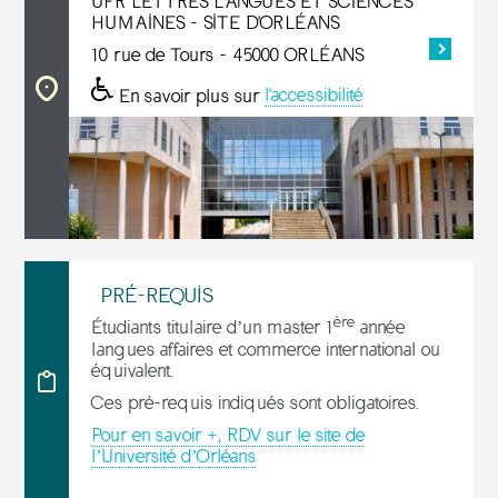
UFR LETTRES LANGUES ET SCIENCES
HUMAINES - SITE D'ORLÉANS
10 rue de Tours - 45000 ORLÉANS
En savoir plus sur
l'accessibilité
PRÉ-REQUIS
ère
Étudiants titulaire d’un master 1
année
langues affaires et commerce international ou
équivalent.
Ces pré-requis indiqués sont obligatoires.
Pour en savoir +, RDV sur le site de
l’Université d’Orléans