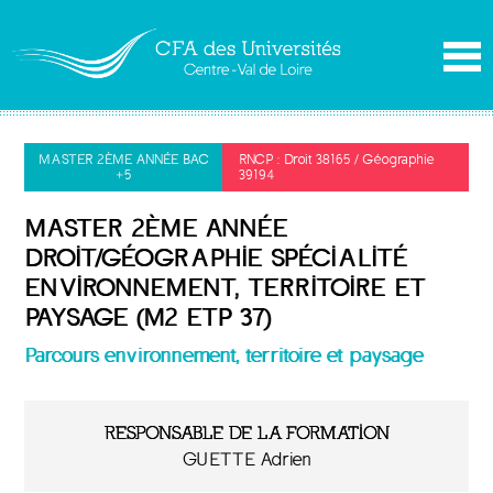
MASTER 2ÈME ANNÉE BAC
RNCP : Droit 38165 / Géographie
+5
39194
MASTER 2ÈME ANNÉE
DROIT/GÉOGRAPHIE SPÉCIALITÉ
ENVIRONNEMENT, TERRITOIRE ET
PAYSAGE (M2 ETP 37)
Parcours environnement, territoire et paysage
RESPONSABLE DE LA FORMATION
GUETTE Adrien