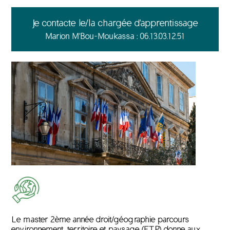
Je contacte le/la chargée d'apprentissage
Marion M'Bou-Moukassa : 06.13.03.12.51
Le master 2ème année droit/géographie parcours
environnement, territoire et paysage (ETP) donne aux