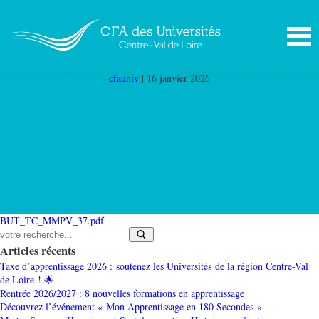
BUT TC MMPV 37
|
←
BUT 3ème année
techniques de commercialisation Tours (TC
MMPV 37)
cfauniv
|
16 janvier 2026
BUT_TC_MMPV_37.pdf
Articles récents
Taxe d’apprentissage 2026 : soutenez les Universités de la région Centre-Val
de Loire ! 🌟
Rentrée 2026/2027 : 8 nouvelles formations en apprentissage
Découvrez l’événement « Mon Apprentissage en 180 Secondes »