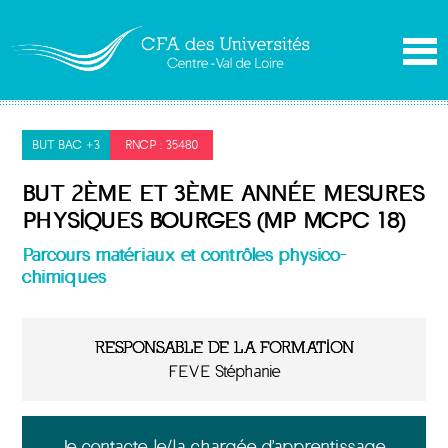
BUT BAC +3
RNCP : 35480
BUT 2ÈME ET 3ÈME ANNÉE MESURES
PHYSIQUES BOURGES (MP MCPC 18)
Parcours matériaux et contrôles physico-
chimiques
RESPONSABLE DE LA FORMATION
FEVE Stéphanie
Je contacte le/la chargée d'apprentissage