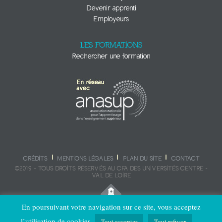
Devenir apprenti
Employeurs
LES FORMATIONS
Rechercher une formation
CRÉDITS
MENTIONS LÉGALES
PLAN DU SITE
CONTACT
©2019 - TOUS DROITS RÉSERVÉS AU CFA DES UNIVERSITÉS CENTRE -
VAL DE LOIRE
En poursuivant votre navigation sur ce site, vous acceptez
l’utilisation de cookies.
Tout accepter
Tout refuser