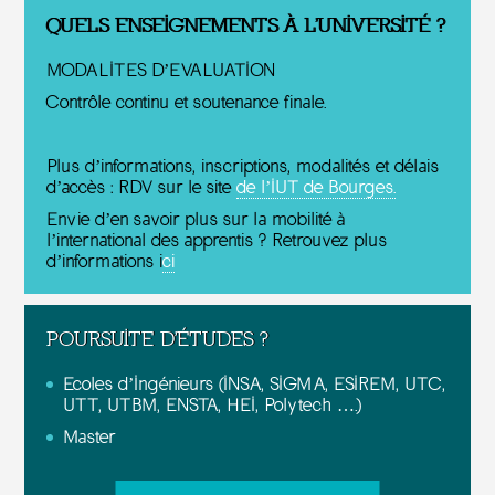
QUELS ENSEIGNEMENTS À L'UNIVERSITÉ ?
MODALITES D’EVALUATION
Contrôle continu et soutenance finale.
Plus d’informations, inscriptions, modalités et délais
d’accès : RDV sur le site
de l’IUT de Bourges.
Envie d’en savoir plus sur la mobilité à
l’international des apprentis ? Retrouvez plus
d’informations i
ci
POURSUITE D'ÉTUDES ?
Ecoles d’Ingénieurs (INSA, SIGMA, ESIREM, UTC,
UTT, UTBM, ENSTA, HEI, Polytech ….)
Master