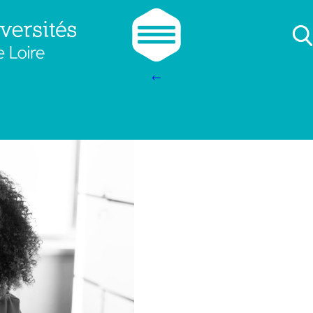
cfauniv
|
28 mars 2025
←