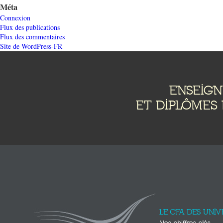
Méta
Connexion
Flux des publications
Flux des commentaires
Site de WordPress-FR
ENSEIG
ET DIPLÔMES 
LE CFA DES UNIV