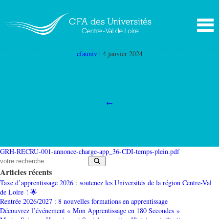
GRH RECRU 001 Annonce Chargé App 36 CDI
Temps Plein
|
←
On recrute !
cfauniv
|
4 janvier 2024
←
GRH-RECRU-001-annonce-charge-app_36-CDI-temps-plein.pdf
Articles récents
Taxe d’apprentissage 2026 : soutenez les Universités de la région Centre-Val
de Loire ! 🌟
Rentrée 2026/2027 : 8 nouvelles formations en apprentissage
Découvrez l’événement « Mon Apprentissage en 180 Secondes »