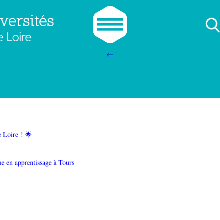
plet
|
←
On recrute !
cfauniv
|
3 avril 2026
←
e Loire ! 🌟
ne en apprentissage à Tours