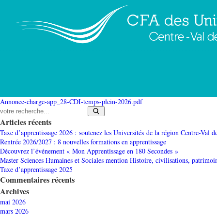
Chargé d’apprentissage (f/h) – CDI – Temps com
Annonce-charge-app_28-CDI-temps-plein-2026.pdf
Articles récents
Taxe d’apprentissage 2026 : soutenez les Universités de la région Centre-Val d
Rentrée 2026/2027 : 8 nouvelles formations en apprentissage
Découvrez l’événement « Mon Apprentissage en 180 Secondes »
Master Sciences Humaines et Sociales mention Histoire, civilisations, patrimoi
Taxe d’apprentissage 2025
Commentaires récents
Archives
mai 2026
mars 2026