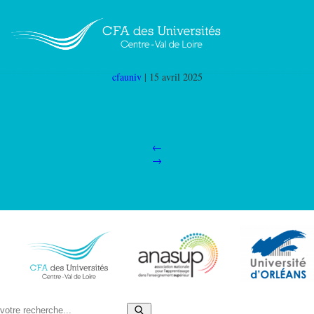
Page MA180S Site 3
|
←
Découvrez l’évènement
« Mon Apprentissage en 180 secondes »
cfauniv
|
15 avril 2025
←
→