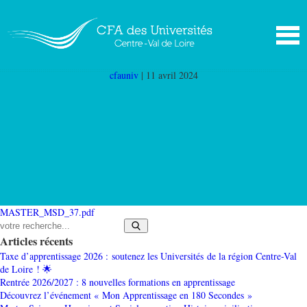
MASTER MSD 37
|
←
Master Marketing
stratégique et digital (Master MSD 37)
cfauniv
|
11 avril 2024
MASTER_MSD_37.pdf
Articles récents
Taxe d’apprentissage 2026 : soutenez les Universités de la région Centre-Val
de Loire ! 🌟
Rentrée 2026/2027 : 8 nouvelles formations en apprentissage
Découvrez l’événement « Mon Apprentissage en 180 Secondes »