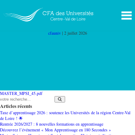
MASTER MPSI 45
|
←
Master marketing du
produit et des solutions innovantes Orléans
(Master MPSI 45)
cfauniv
|
2 juillet 2026
MASTER_MPSI_45.pdf
Articles récents
Taxe d’apprentissage 2026 : soutenez les Universités de la région Centre-Val
de Loire ! 🌟
Rentrée 2026/2027 : 8 nouvelles formations en apprentissage
Découvrez l’événement « Mon Apprentissage en 180 Secondes »