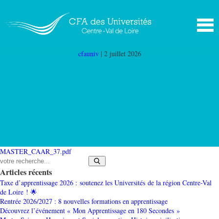
MASTER_CAAR_37
|
←
Master Finance –
Chargé d’affaires et analyste risques (Master
CAAR 37)
cfauniv
|
2 juillet 2026
MASTER_CAAR_37.pdf
Articles récents
Taxe d’apprentissage 2026 : soutenez les Universités de la région Centre-Val
de Loire ! 🌟
Rentrée 2026/2027 : 8 nouvelles formations en apprentissage
Découvrez l’événement « Mon Apprentissage en 180 Secondes »