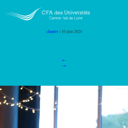
P1666082
|
←
Master 2ème année droit du
patrimoine Tours (M2 DP PGI 37)
cfauniv
|
10 juin 2024
←
→