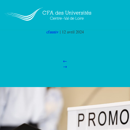
MG 6562
|
←
Master 2ème année droit du
patrimoine Tours (M2 DP PGI 37)
cfauniv
|
12 avril 2024
←
→