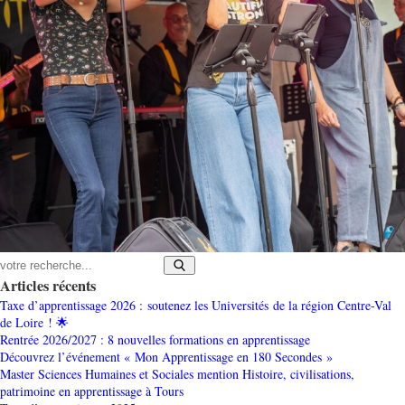
Articles récents
Taxe d’apprentissage 2026 : soutenez les Universités de la région Centre-Val
de Loire ! 🌟
Rentrée 2026/2027 : 8 nouvelles formations en apprentissage
Découvrez l’événement « Mon Apprentissage en 180 Secondes »
Master Sciences Humaines et Sociales mention Histoire, civilisations,
patrimoine en apprentissage à Tours