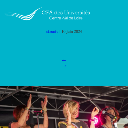
5
|
←
Master communication événementielle et
digitale option sport et culture Orléans (Master
CED 45)
cfauniv
|
10 juin 2024
←
→