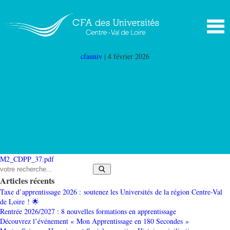
M2 CDPP 37
|
←
Master 2ème année
biodiversité, écologie et évolution Tours (M2
CDPP 37)
cfauniv
|
4 février 2026
M2_CDPP_37.pdf
Articles récents
Taxe d’apprentissage 2026 : soutenez les Universités de la région Centre-Val
de Loire ! 🌟
Rentrée 2026/2027 : 8 nouvelles formations en apprentissage
Découvrez l’événement « Mon Apprentissage en 180 Secondes »