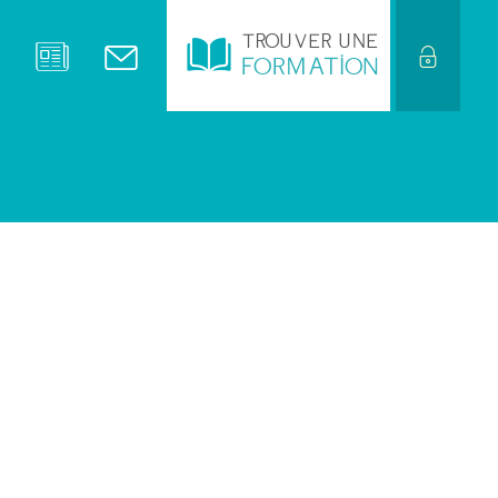
 GPI ACPI 41)
TROUVER UNE
FORMATION