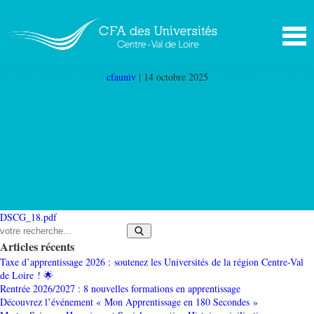
DSCG_18
|
←
Diplôme supérieur de comptabilité
et de gestion Bourges (DSCG 18)
cfauniv
|
14 octobre 2025
DSCG_18.pdf
Articles récents
Taxe d’apprentissage 2026 : soutenez les Universités de la région Centre-Val
de Loire ! 🌟
Rentrée 2026/2027 : 8 nouvelles formations en apprentissage
Découvrez l’événement « Mon Apprentissage en 180 Secondes »