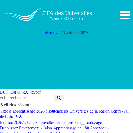
BUT_INFO_RA_45
|
←
BUT 2ème et 3ème année
informatique Orléans (INFO RA 45)
cfauniv
|
13 octobre 2025
BUT_INFO_RA_45.pdf
Articles récents
Taxe d’apprentissage 2026 : soutenez les Universités de la région Centre-Val
de Loire ! 🌟
Rentrée 2026/2027 : 8 nouvelles formations en apprentissage
Découvrez l’événement « Mon Apprentissage en 180 Secondes »