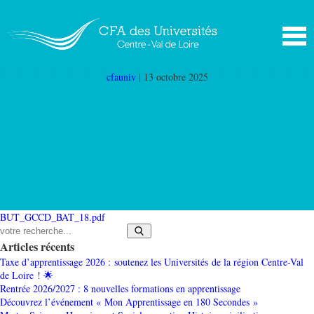
BUT_GCCD_BAT_18
|
←
BUT 2ème et 3ème
année génie civil et construction durable Bourges
(GCCD BAT 18)
cfauniv
|
13 octobre 2025
BUT_GCCD_BAT_18.pdf
Articles récents
Taxe d’apprentissage 2026 : soutenez les Universités de la région Centre-Val
de Loire ! 🌟
Rentrée 2026/2027 : 8 nouvelles formations en apprentissage
Découvrez l’événement « Mon Apprentissage en 180 Secondes »