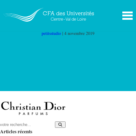
logo-christian-dior
|
←
Christian Dior
petitsstudio
|
4 novembre 2019
Articles récents