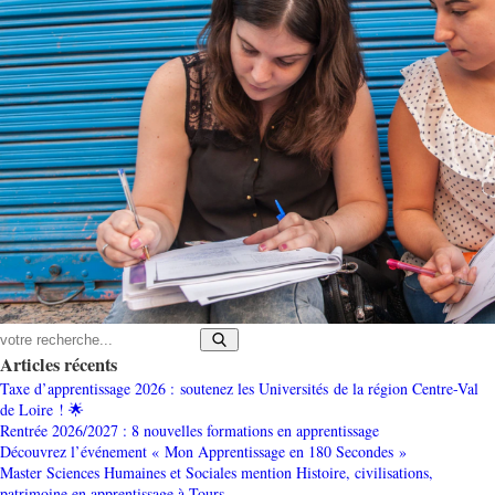
Articles récents
Taxe d’apprentissage 2026 : soutenez les Universités de la région Centre-Val
de Loire ! 🌟
Rentrée 2026/2027 : 8 nouvelles formations en apprentissage
Découvrez l’événement « Mon Apprentissage en 180 Secondes »
Master Sciences Humaines et Sociales mention Histoire, civilisations,
patrimoine en apprentissage à Tours