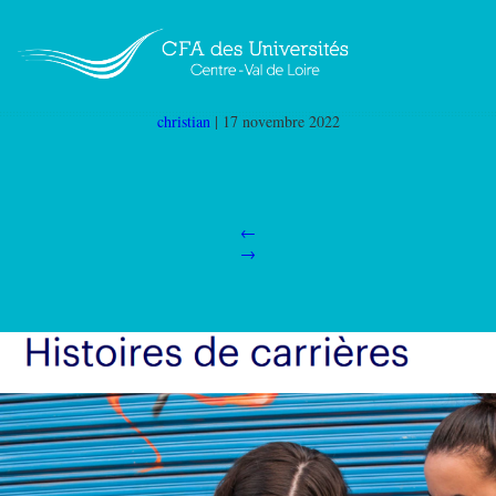
Capture D’écran 2022 11 17 091559
|
←
ESSITY
OPERATIONS FRANCE
christian
|
17 novembre 2022
←
→