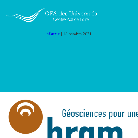
BRGM
|
←
BRGM – Bureau de Recherches
Géologiques et Minières
cfauniv
|
18 octobre 2021