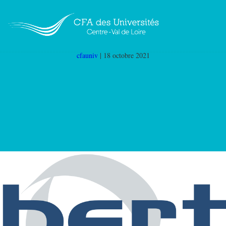
Bertin_technologies
|
←
BERTIN
TECHNOLOGIES
cfauniv
|
18 octobre 2021