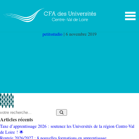
foule
|
←
Apprentis formés
petitsstudio
|
6 novembre 2019
Articles récents
Taxe d’apprentissage 2026 : soutenez les Universités de la région Centre-Val
de Loire ! 🌟
Rentrée 2026/2027 : 8 nouvelles formations en apprentissage