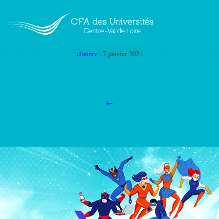
Image-corps-de-mail
|
←
Accueil
cfauniv
|
7 janvier 2021
←